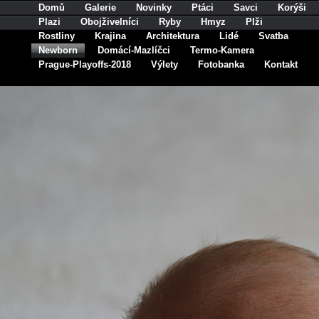
Domů
Galerie
Novinky
Ptáci
Savci
Korýši
Plazi
Obojživelníci
Ryby
Hmyz
Plži
Rostliny
Krajina
Architektura
Lidé
Svatba
Newborn
Domácí-Mazlíčci
Termo-Kamera
Prague-Playoffs-2018
Výlety
Fotobanka
Kontakt